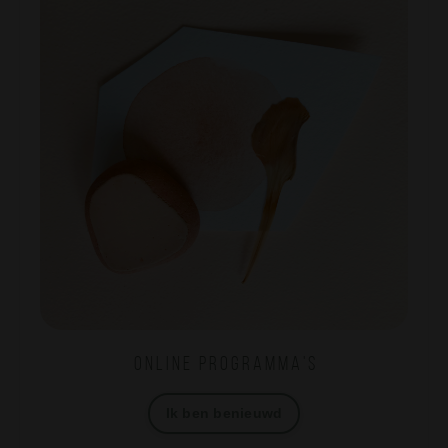
O n l i n e p r o g r a m m a ' s
Ik ben benieuwd