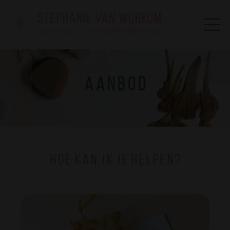
a a n b o d
H o e k a n i k j e h e l p e n ?