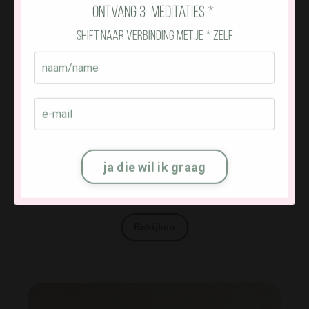
ontvang 3 meditaties *
shift naar verbinding met je * zelf
B u n d e l m e d i t a t i e s &
ja die wil ik graag
m e d i c i n e p o d c a s t s
aanwezig * verzachten * ontspannen
Bekijken