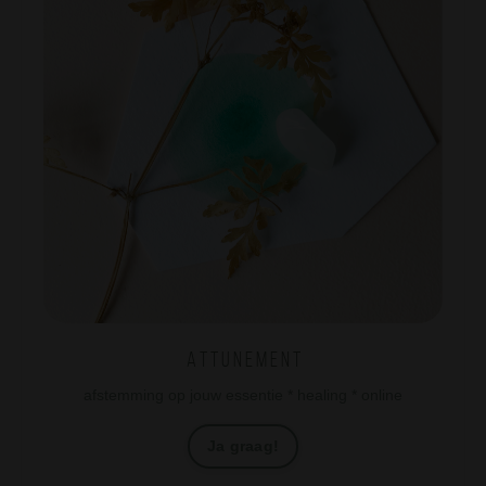
A t t u n e m e n t
afstemming op jouw essentie * healing * online
Ja graag!