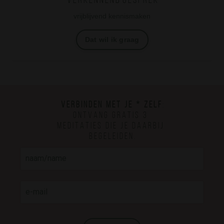
V e r k e n n e n d g e s p r e k
vrijblijvend kennismaken
Dat wil ik graag
V e r b i n d e n m e t j e * z e l f
:
o n t v a n g g r a t i s 3
m e d i t a t i e s d i e j e d a a r b i j
b e g e l e i d e n .