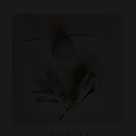
1 o p 1 b e g e l e i d i n g