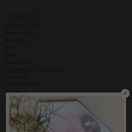
onderwerpen
Alle onderwerpen
Aanwezig Zijn
Acceptatie
Act
Angst
Attunement
Beperkende Overtuigingen
Bewustzijn
Brandstapelangst
Compassie
Controle Loslaten
Creatiekracht
Emoties
Energiewerk
Essenen