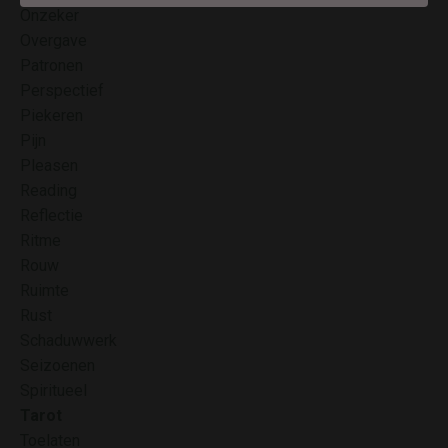
Onzeker
Overgave
Patronen
ja die wil ik graag
Perspectief
Piekeren
Pijn
Pleasen
Reading
Reflectie
Ritme
Rouw
Ruimte
Rust
Schaduwwerk
Seizoenen
Spiritueel
Tarot
Toelaten