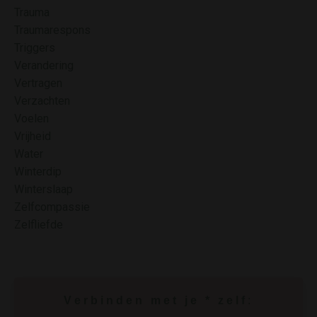
Trauma
Traumarespons
Triggers
Verandering
Vertragen
Verzachten
Voelen
Vrijheid
Water
Winterdip
Winterslaap
Zelfcompassie
Zelfliefde
V e r b i n d e n
m e t j e * z e l f
: