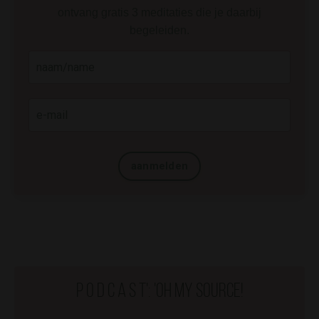
ontvang gratis 3 meditaties die je daarbij
begeleiden.
aanmelden
p o d c a s t': 'Oh my Source!