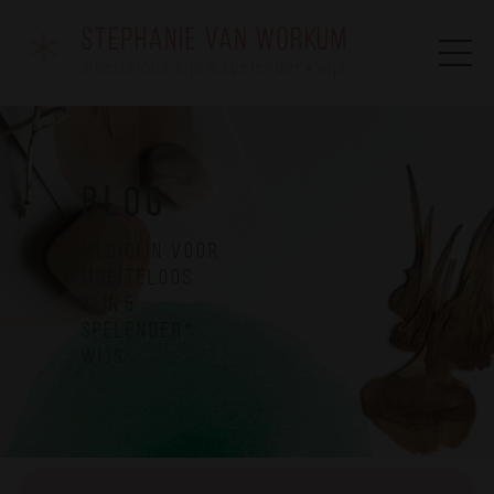
B L O G
m e d i c i j n v o o r
m o e i t e l o o s
z i j n &
s p e l e n d e r *
w i j s