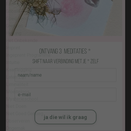
Fawning
Gnosis
Goed Genoeg
Grenzen
Healing
Het Onbekende
Imprint
Ingeprent Programma
Intuitie
Kaartlegging
Laten Zijn
Liminaliteit
ontvang 3 meditaties *
Moeiteloos
Mysterieschool
shift naar verbinding met je * zelf
Niet Doen
Niet Goed Genoeg
Observeren
Ongemak