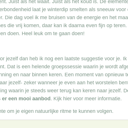
ent. Juist als het waait. Juist als het koud is. De element
verbondenheid laat je winterdip smelten als sneeuw voor 
r. Die dag voel ik me bruisen van de energie en het maa
s die vrij komen, daar kan ik daarna even fijn op teren. 
men doen. Heel leuk om te gaan doen!
ja die wil ik graag
r jezelf dan heb ik nog een laatste suggestie voor je. Ik
t. Dat is een helende groepssessie waarin je wordt af
ezinning en naar binnen keren. Een moment van opnieuw t
aar jezelf- zeker wanneer je even aan het worstelen ben
ing waarin je steeds weer terug kan keren naar jezelf. D
 er een mooi aanbod
.
Kijk hier voor meer informatie
.
mte om je eigen natuurlijke ritme te kunnen volgen.