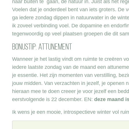
naar buiten te gaan, de natuur in. Juist als het reg
Voelen dat je onderdeel bent van iets groters. De 
ga iedere zondag dippen in natuurwater in de winte
ik zoveel verbinding voel. De dopamine en endorfine
tegenwoordig op veel plaatsen groepen die dit sa
Bonustip: attunement
Wanneer je het lastig vindt om ruimte te creëren voo
iedere laatste zondag van de maand een attunemen
je essentie. Het zijn momenten van verstilling, b
jouw midden. Van verzachten in jezelf, je openen n
hieraan mee te doen creeer je voor jezelf een bedd
eerstvolgende is 22 december. EN:
deze maand is
Ik wens je een mooie, introspectieve winter vol rui