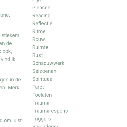
Pleasen
itme.
Reading
Reflectie
Ritme
r stiekem
Rouw
van de
Ruimte
k ook,
Rust
vind ik
Schaduwwerk
Seizoenen
Spiritueel
agen in de
Tarot
pen. Merk
Toelaten
Trauma
Traumarespons
Triggers
d om juist
Verandering