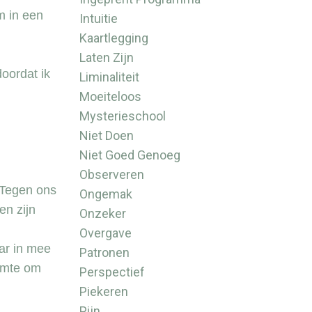
m in een
Intuitie
Kaartlegging
Laten Zijn
doordat ik
Liminaliteit
Moeiteloos
Mysterieschool
Niet Doen
Niet Goed Genoeg
Observeren
 Tegen ons
Ongemak
en zijn
Onzeker
Overgave
ar in mee
Patronen
imte om
Perspectief
Piekeren
Pijn