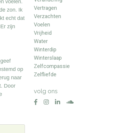
en voelen.
Vertragen
de zon. Ik
Verzachten
kt echt dat
Voelen
Er zijn
Vrijheid
Water
Winterdip
Winterslaap
 geef
Zelfcompassie
gestemd op
Zelfliefde
erug naar
t. Door
volg ons
e