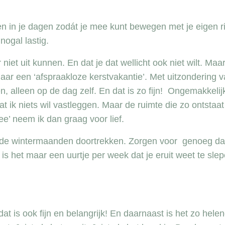
n in je dagen zodát je mee kunt bewegen met je eigen r
ogal lastig.
iet uit kunnen. En dat je dat wellicht ook niet wilt. Maa
jaar een ‘afspraakloze kerstvakantie’. Met uitzondering 
, alleen op de dag zelf. En dat is zo fijn! Ongemakkelij
 ik niets wil vastleggen. Maar de ruimte die zo ontstaat 
e’ neem ik dan graag voor lief.
e in de wintermaanden doortrekken. Zorgen voor genoeg d
is het maar een uurtje per week dat je eruit weet te sle
ontvang 3 meditaties *
dat is ook fijn en belangrijk! En daarnaast is het zo helen
shift naar verbinding met je * zelf