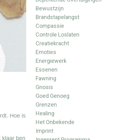
Bewustzijn
Brandstapelangst
Compassie
Controle Loslaten
Creatiekracht
Emoties
Energiewerk
Essenen
Fawning
Gnosis
Goed Genoeg
Grenzen
Healing
dt. Hoe is
Het Onbekende
Imprint
k klaar ben
Ingeprent Programma