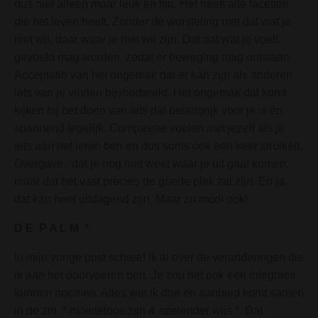
dus niet alleen maar leuk en fijn. Het heeft alle facetten
die het leven heeft. Zonder de worsteling met dat wat je
niet wil, daar waar je niet wil zijn. Dat dat wat je voelt,
gevoeld mag worden, zodat er beweging mag ontstaan.
Acceptatie van het ongemak dat er kan zijn als anderen
iets van je vinden bijvoorbeeld. Het ongemak dat komt
kijken bij het doen van iets dat belangrijk voor je is én
spannend tegelijk. Compassie voelen met jezelf als je
iets aan het leren ben en dus soms ook een keer struikelt.
Overgave.. dat je nog niet weet waar je uit gaat komen,
maar dat het vast precies de goede plek zal zijn. En ja,
dat kan heel uitdagend zijn. Maar zo mooi ook!
D E P A L M *
In mijn vorige post schreef ik al over de veranderingen die
ik aan het doorvoeren ben. Je zou het ook een integratie
kunnen noemen. Alles wat ik doe en aanbied komt samen
in de zin * moeiteloos zijn & spelender wijs *. Dat