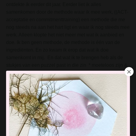
ontdekte ik eerder dit jaar. Eerder liet ik alles
samenkomen door de methode waar ik mee werk, ((ACT-
acceptatie en commitmenttraining) een methode die me
nog steeds na aan het hart ligt en waar ik nog steeds mee
werk. Alleen klopte het niet meer met wat ik aanbied en
doe. Ik ben geen methode, de methode is één van de
ingrediënten. En zo kwam ik erop dat wat ik doe
samenkomt in mij. En dat wat ik te brengen heb als de
stukjes van een puzzel past in die zin * moeteloos zijn &
spelender wijs *
Alles wat ik doe komt zo samen zoals de de vingers in de
palm van een hand. En is helemaal geen los zand, zoals
mijn hoofd me begin dit jaar duidelijk maakte. Het past zo
mooi juist.
De vaardigheden waarover ik het hier boven had, dat is
waar ik met mijn klanten aan werk. Op allerlei manieren.
Door coaching, energiewerk, en met de online trainingen