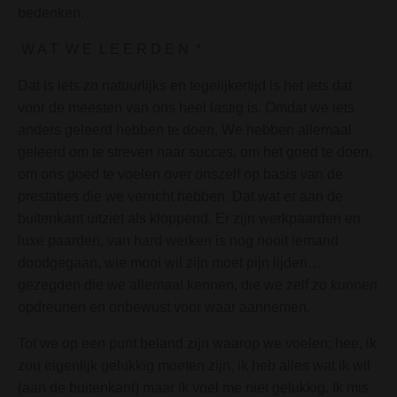
bedenken.
W A T W E L E E R D E N *
Dat is iets zo natuurlijks en tegelijkertijd is het iets dat
voor de meesten van ons heel lastig is. Omdat we iets
anders geleerd hebben te doen. We hebben allemaal
geleerd om te streven naar succes, om het goed te doen,
om ons goed te voelen over onszelf op basis van de
prestaties die we verricht hebben. Dat wat er aan de
buitenkant uitziet als kloppend. Er zijn werkpaarden en
luxe paarden, van hard werken is nog nooit iemand
doodgegaan, wie mooi wil zijn moet pijn lijden…
gezegden die we allemaal kennen, die we zelf zo kunnen
opdreunen en onbewust voor waar aannemen.
Tot we op een punt beland zijn waarop we voelen: hee, ik
zou eigenlijk gelukkig moeten zijn, ik heb alles wat ik wil
(aan de buitenkant) maar ik voel me niet gelukkig. Ik mis