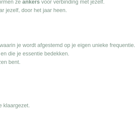
vormen ze
ankers
voor verbinding met jezelf.
ar jezelf, door het jaar heen.
ontvang 3 meditaties *
shift naar verbinding met je * zelf
aarin je wordt afgestemd op je eigen unieke frequentie
t en die je essentie bedekken.
zen bent.
ja die wil ik graag
e klaargezet.