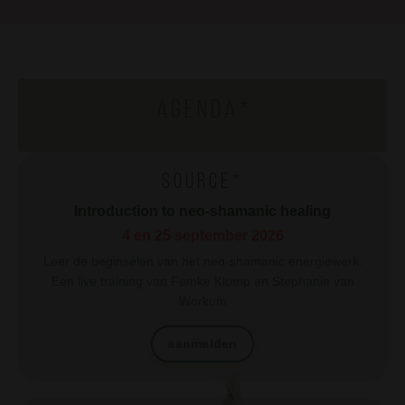
A g e n d a
*
S o u r c e *
Introduction to neo-shamanic healing
4 en 25 september 2026
Leer de beginselen van het neo-shamanic energiewerk.
Een live training van Femke Klomp en Stephanie van
Workum
aanmelden