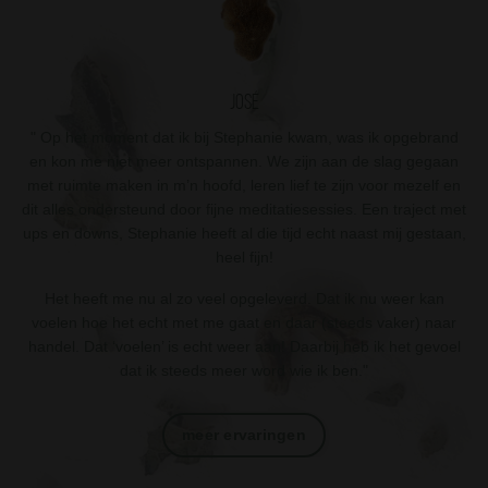
José
"
Op het moment dat ik bij Stephanie kwam, was ik opgebrand
en kon me niet meer ontspannen. We zijn aan de slag gegaan
met ruimte maken in m’n hoofd, leren lief te zijn voor mezelf en
dit alles ondersteund door fijne meditatiesessies. Een traject met
ups en downs, Stephanie heeft al die tijd echt naast mij gestaan,
heel fijn!
Het heeft me nu al zo veel opgeleverd. Dat ik nu weer kan
voelen hoe het echt met me gaat en daar (steeds vaker) naar
handel. Dat ‘voelen’ is echt weer aan! Daarbij heb ik het gevoel
dat ik steeds meer word wie ik ben
."
meer ervaringen