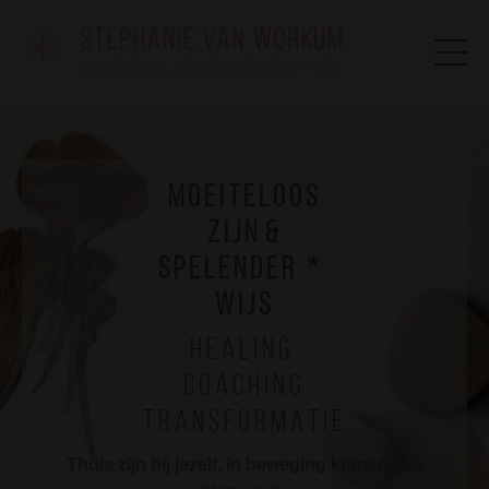
M o e i t e l o o s
z i j n &
s p e l e n d e r *
w i j s
H e a l i n g
c o a c h i n g
t r a n s f o r m a t i e
Thuis zijn bij jezelf, in beweging komen van