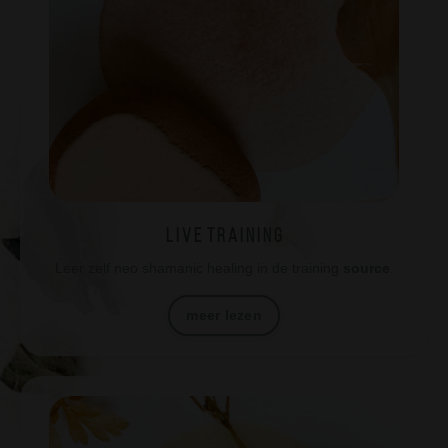
L i v e t r a i n i n g
Leer zelf neo shamanic healing in de training
source
.
meer lezen