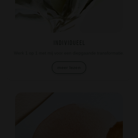
i n d i v i d u e e l
Werk 1 op 1 met mij voor een diepgaande transformatie.
meer lezen