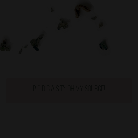
p o d c a s t': 'Oh my Source!