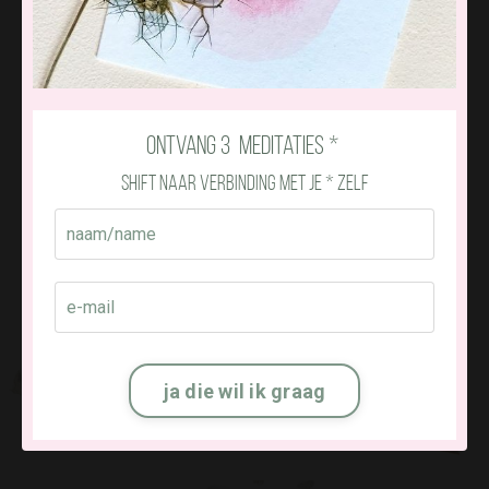
“
Wanneer je kan toelaten wat er is
en kan
verzachten in jezelf,
zal dat wat jou niet
dient vanzelf loslaten.
"
―
Stephanie
ontvang 3 meditaties *
shift naar verbinding met je * zelf
ja die wil ik graag