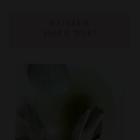
W a t k a n i k
v o o r j e d o e n ?