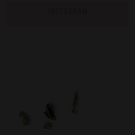
i n s t a g r a m