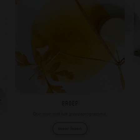
G r o e p
Doe mee met het groepsprogramma.
meer lezen