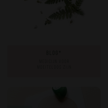
B L O G *
m e d i c i j n v o o r
m o e i t e l o o s z i j n